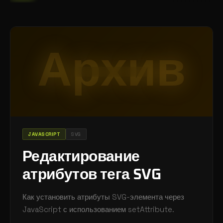
Архив
JAVASCRIPT
SVG
Редактирование
атрибутов тега SVG
Как установить атрибуты SVG-элемента через
JavaScript с использованием setAttribute.