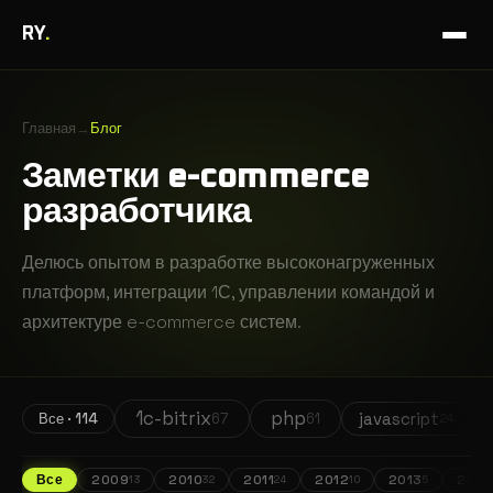
RY
.
Главная
→
Блог
Заметки e-commerce
разработчика
Делюсь опытом в разработке высоконагруженных
платформ, интеграции 1С, управлении командой и
архитектуре e-commerce систем.
1c-bitrix
php
javascript
67
61
Все ·
114
24
Все
2009
2010
2011
2012
2013
2014
13
32
24
10
5