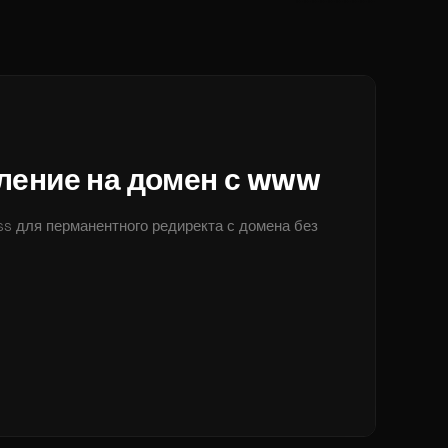
ление на домен с www
s для перманентного редиректа с домена без