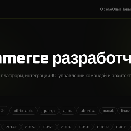
О себе
Опыт
Навы
mmerce разработ
платформ, интеграции 1С, управлении командой и архитек
t
bitrix-api
jquery
ajax
ubuntu
24
mysql
linux
17
8
7
7
5
4
2014
2016
2017
2018
2019
2020
2021
11
2
1
2
1
2
1