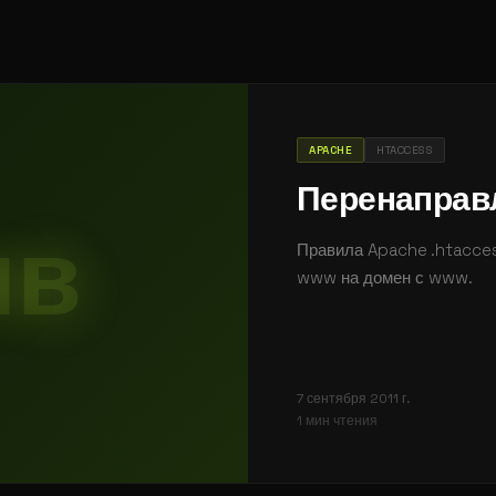
APACHE
HTACCESS
Перенаправ
ив
Правила Apache .htacces
www на домен с www.
7 сентября 2011 г.
1 мин
чтения