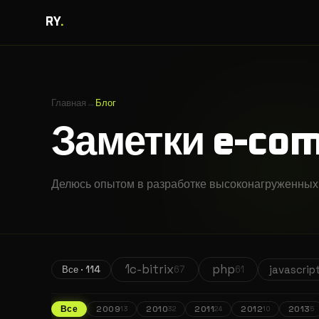
RY
.
Главная
→
Блог
Заметки e-co
Делюсь опытом в разработке высоконагруженных 
1c-bitrix
php
javascrip
67
61
Все ·
114
Все
2009
2010
2011
2012
2013
13
32
24
10
5