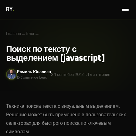
RY
.
→
→
Главная
Блог
Поиск по тексту с
выделением [javascript]
Рамиль Юналиев
24 сентября 2012 г.
1 мин
чтения
E-Commerce Lead
Техника поиска текста с визуальным выделением.
Решение может быть применено в пользовательских
селекторах для быстрого поиска по ключевым
символам.