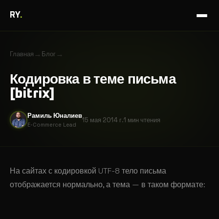
RY
.
→
→
Главная
Блог
Кодировка в теме письма
[bitrix]
Рамиль Юналиев
15 мая 2014 г.
1 мин
чтения
E-Commerce Lead
На сайтах с кодировкой UTF-8 тело письма
отображается нормально, а тема — в таком формате: