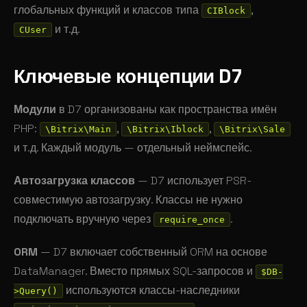
глобальных функций и классов типа
,
CIBlock
и т.д.
CUser
Ключевые концепции D7
Модули
в D7 организованы как пространства имён
PHP:
,
,
\Bitrix\Main
\Bitrix\Iblock
\Bitrix\Sale
и т.д. Каждый модуль — отдельный неймспейс.
Автозагрузка классов
— D7 использует PSR-
совместимую автозагрузку. Классы не нужно
подключать вручную через
.
require_once
ORM
— D7 включает собственный ORM на основе
DataManager. Вместо прямых SQL-запросов и
$DB-
используются классы-наследники
>Query()