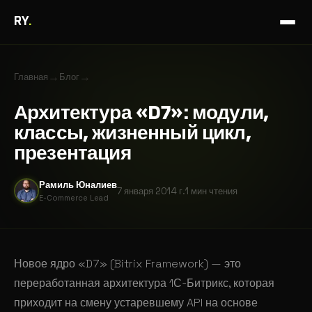
RY
.
→
→
Главная
Блог
Архитектура «D7»: модули,
классы, жизненный цикл,
презентация
Рамиль Юналиев
7 января 2014 г.
1 мин
чтения
E-Commerce Lead
Новое ядро «D7» (Bitrix Framework) — это
переработанная архитектура 1С-Битрикс, которая
приходит на смену устаревшему API на основе