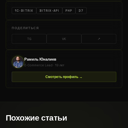
1C-BITRIX
BITRIX-API
PHP
D7
ПОДЕЛИТЬСЯ
TG
VK
↗
Рамиль Юналиев
E-Commerce Lead · 19 лет
Смотреть профиль →
Похожие статьи