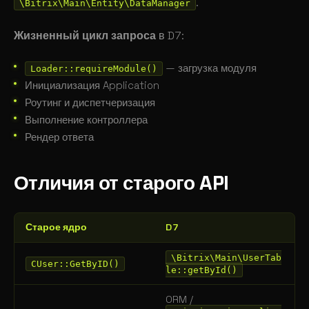
.
\Bitrix\Main\Entity\DataManager
Жизненный цикл запроса
в D7:
— загрузка модуля
Loader::requireModule()
Инициализация Application
Роутинг и диспетчеризация
Выполнение контроллера
Рендер ответа
Отличия от старого API
Старое ядро
D7
\Bitrix\Main\UserTab
CUser::GetByID()
le::getById()
ORM /