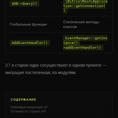
\Bitrix\Main\Applica
$DB->Query()
tion::getConnection(
)
Статические методы
Глобальные функции
классов
EventManager::getIns
AddEventHandler()
tance()-
>addEventHandler()
D7 и старое ядро сосуществуют в одном проекте —
миграция постепенная, по модулям.
СОДЕРЖАНИЕ
Ключевые концепции D7
Отличия от старого API