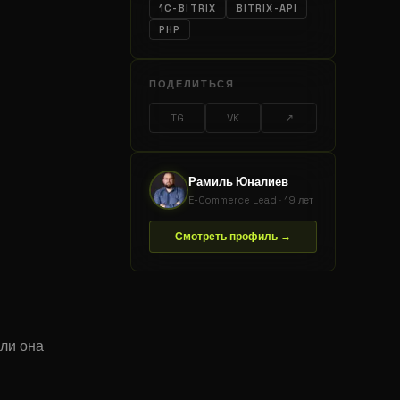
1C-BITRIX
BITRIX-API
PHP
ПОДЕЛИТЬСЯ
TG
VK
↗
Рамиль Юналиев
E-Commerce Lead · 19 лет
Смотреть профиль →
 ли она