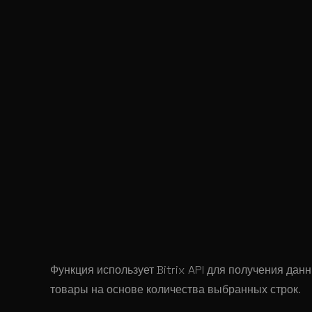
public
 static
 function
 isBasketEmpty
()
{
    $rs_Basket
 =
 CSaleBasket
::
GetList
(
        array
(), 
        array
(
            'FUSER_ID'
 => 
CSaleBasket
::
GetB
            'LID'
 => SITE_ID, 
            'ORDER_ID'
 => 
'NULL'
, 
            'MODULE'
 => 
'catalog'
        ), 
        false
, 
        false
, 
        array
(
"ID"
)
    );
    return
 (
$rs_Basket
->
SelectedRowsCount
()
}
Функция использует Bitrix API для получения дан
товары на основе количества выбранных строк.