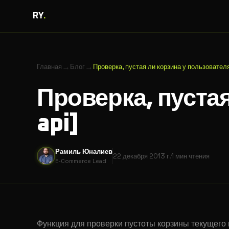
RY
.
→
→
Главная
Блог
Проверка, пустая ли корзина у пользователя 
Проверка, пустая
api]
Рамиль Юналиев
22 декабря 2013 г.
1 мин
чтения
E-Commerce Lead
Функция для проверки пустоты корзины текущего п