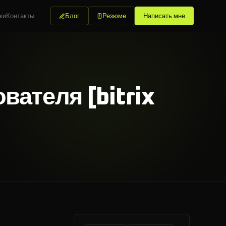
ки
Контакты
Блог
Резюме
Написать мне
вателя [bitrix