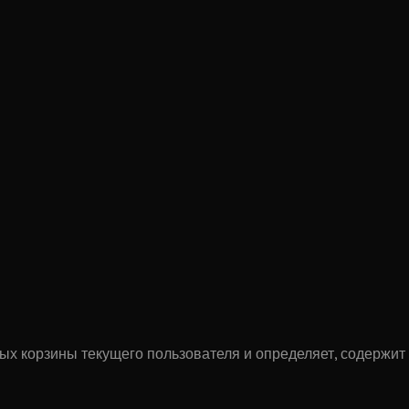
asketUserID
(), 
 
>
 0
);
ных корзины текущего пользователя и определяет, содержит