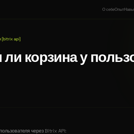
О себе
Опыт
Навы
[bitrix api]
 ли корзина у пользо
ользователя через Bitrix API: