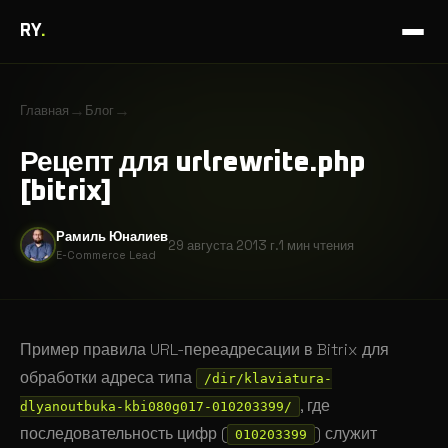
RY
.
→
→
Главная
Блог
Рецепт для urlrewrite.php
[bitrix]
Рамиль Юналиев
29 августа 2013 г.
1 мин
чтения
E-Commerce Lead
Пример правила URL-переадресации в Bitrix для
обработки адреса типа
/dir/klaviatura-
, где
dlyanoutbuka-kbi080g017-010203399/
последовательность цифр (
) служит
010203399