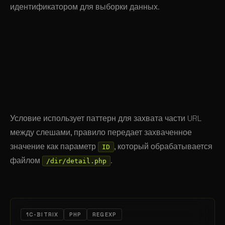
идентификатором для выборки данных.
array
(
    "CONDITION"
 => 
"#^/dir/(([A-z-0-9]+)-[0-9]{0,9
    "RULE"
      => 
"ID=$1"
,
    "ID"
        => 
""
,
    "PATH"
      => 
"/dir/detail.php"
)
Условие использует паттерн для захвата части URL
между слешами, правило передает захваченное
значение как параметр
, который обрабатывается
ID
файлом
.
/dir/detail.php
1C-BITRIX
PHP
REGEXP