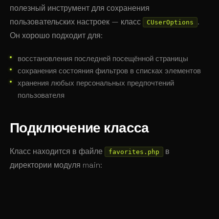
полезный инструмент для сохранения
пользовательских настроек — класс
.
CUserOptions
Он хорошо подходит для:
восстановления последней посещённой страницы
сохранения состояния фильтров в списках элементов
хранения любых персональных предпочтений
пользователя
Подключение класса
Класс находится в файле
в
favorites.php
директории модуля main:
require_once
(
$_SERVER
[
"DOCUMENT_ROOT"
] 
.
 BX_ROOT 
.