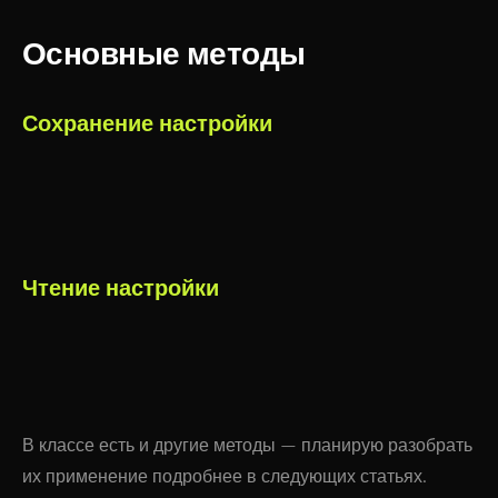
Основные методы
Сохранение настройки
CUserOptions
::
SetOption
(
$category
, 
$name
, 
$value
, 
Чтение настройки
CUserOptions
::
GetOption
(
$category
, 
$name
, 
$default
В классе есть и другие методы — планирую разобрать
их применение подробнее в следующих статьях.