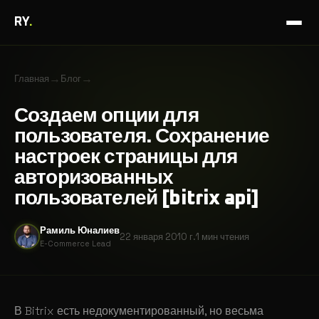
RY
.
→
→
Главная
Блог
Создаем опции для
пользователя. Сохранение
настроек страницы для
авторизованных
пользователей [bitrix api]
Рамиль Юналиев
22 января 2010 г.
1 мин
чтения
E-Commerce Lead
В Bitrix есть недокументированный, но весьма