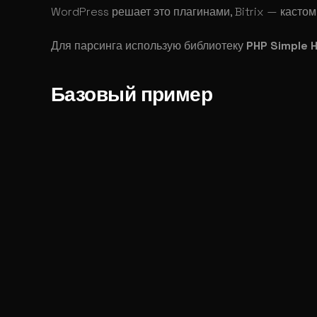
WordPress решает это плагинами, Bitrix — касто
Для парсинга использую библиотеку
PHP Simple 
Базовый пример
include
(
$_SERVER
[
"DOCUMENT_ROOT"
] 
.
 '/simpl
$html
 =
 new
 simple_html_dom
();
# Строка
$html
->
load
(
'http://yunaliev.ru'
);
# Выбираем все теги в массив
$arObject
 =
 $html
->
find
(
'a'
);
# Преобразуем ссылку
foreach
 (
$arObject
 as 
$arValueObject
) {
    $hrefValue
 =
 $arValueObject
->
href
;
    $arValueObject
->
href
 =
 'http://www.yuna