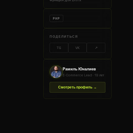
Функция для Bitrix
PHP
ПОДЕЛИТЬСЯ
TG
VK
↗
Рамиль Юналиев
E-Commerce Lead · 19 лет
Смотреть профиль →