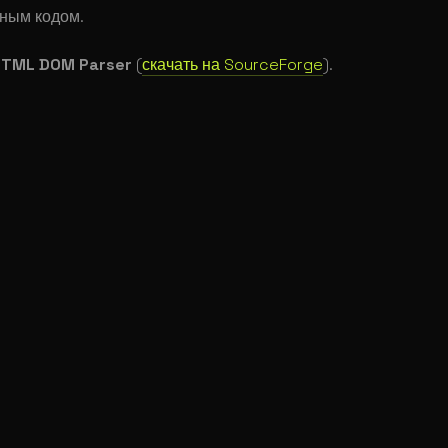
мным кодом.
HTML DOM Parser
(
скачать на SourceForge
).
e_html_dom/simple_html_dom.php'
);
liev.ru/redirect.php?link='
 .
 urlencode
(
$hrefValue
);