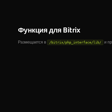
}
# Результат
echo
 $html
;
Функция для Bitrix
Размещается в
и пр
/bitrix/php_interface/lib/
function
 parserActivLinkGoTuRedirect
(
$sMass
{
    require
(
$_SERVER
[
"DOCUMENT_ROOT"
] 
.
 "/b
    $html
 =
 new
 simple_html_dom
();
    $html
->
load
(
$sMassagePost
);
    $arObject
 =
 $html
->
find
(
'a'
);
    foreach
 (
$arObject
 as 
$arValueObject
) {
        $hrefValue
 =
 $arValueObject
->
href
;
        $arValueObject
->
href
 =
 '/bitrix/red