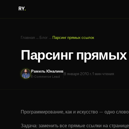
RY
.
→
→
Главная
Блог
Парсинг прямых ссылок
Парсинг прямых
Рамиль Юналиев
8 января 2010 г.
1 мин
чтения
E-Commerce Lead
Программирование, как и искусство — одно слово
Задача: заменить все прямые ссылки на страни