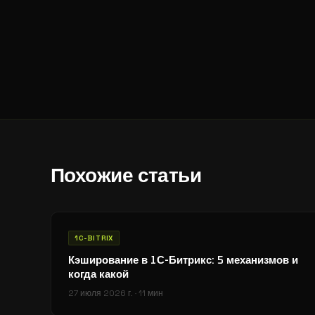
    }
    return
 $html
;
}
Похожие статьи
1C-BITRIX
Кэширование в 1С-Битрикс: 5 механизмов и
когда какой
27 июля 2026 г.
·
11 мин