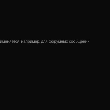
именяется, например, для форумных сообщений:
agePost
)
itrix/php_interface/lib/simple_html_dom.php"
);
irect.php?goto='
 .
 urlencode
(
$hrefValue
);