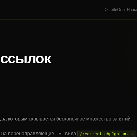
О себе
Опыт
Навы
 ссылок
, за которым скрывается бесконечное множество занятий.
це на перенаправляющие URL вида
.
/redirect.php?goto=...