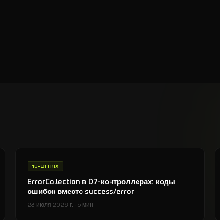
1C-BITRIX
ErrorCollection в D7-контроллерах: коды
ошибок вместо success/error
23 июля 2026 г.
·
5 мин