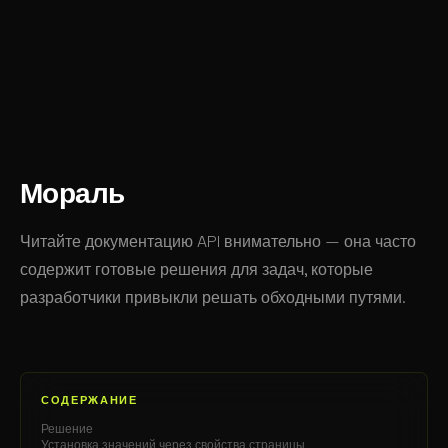
// Заголовок для браузерной вкладки
$APPLICATION
->
SetPageProperty
(
'title'
, 
'Текст для 
// Заголовок для h1
$APPLICATION
->
SetTitle
(
'Текст для заголовка на стр
Мораль
Читайте документацию API внимательно — она часто
содержит готовые решения для задач, которые
разработчики привыкли решать обходными путями.
СОДЕРЖАНИЕ
Решение
Установка значений через свойства страницы