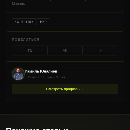
Мораль
1C-BITRIX
PHP
ПОДЕЛИТЬСЯ
TG
VK
↗
Рамиль Юналиев
E-Commerce Lead · 19 лет
Смотреть профиль →