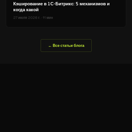
Кэширование в 1С-Битрикс: 5 механизмов и
когда какой
27 июля 2026 г.
·
11 мин
← Все статьи блога
Рамиль Юналиев · Fullstack & E-Commerce Lead
RY
.
Пятигорск ·
2026