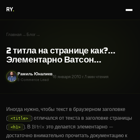
RY
.
→
→
Главная
Блог
2 титла на странице как?…
Элементарно Ватсон…
Рамиль Юналиев
16 января 2010 г.
1 мин
чтения
E-Commerce Lead
Иногда нужно, чтобы текст в браузерном заголовке
(
) отличался от текста в заголовке страницы
<title>
(
). В Bitrix это делается элементарно —
<h1>
достаточно внимательно прочитать документацию к