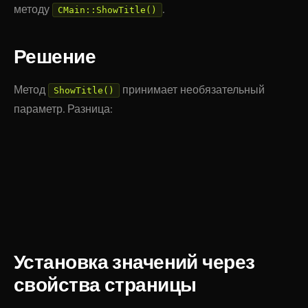
методу
.
CMain::ShowTitle()
Решение
Метод
принимает необязательный
ShowTitle()
параметр. Разница:
// Выводит заголовок для <title> (браузерная вклад
<
?
$APPLICATION
->
ShowTitle
()
?
>
// Выводит заголовок для <h1> (контент страницы)
<
?
$APPLICATION
->
ShowTitle
(
false
)
?
>
Установка значений через
свойства страницы